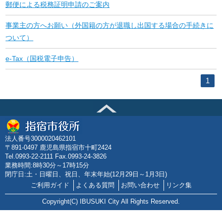
郵便による税務証明申請のご案内
事業主の方へお願い（外国籍の方が退職し出国する場合の手続きに
ついて）
e-Tax（国税電子申告）
1
法人番号3000020462101
〒891-0497 鹿児島県指宿市十町2424
Tel.0993-22-2111 Fax.0993-24-3826
業務時間:8時30分～17時15分
閉庁日:土・日曜日、祝日、年末年始(12月29日～1月3日)
ご利用ガイド
よくある質問
お問い合わせ
リンク集
Copyright(C) IBUSUKI City All Rights Reserved.