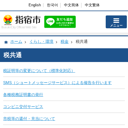
English
한국어
中文简体
中文繁体
メニュー
Ibusuki City Official Web Site
ホーム
くらし・環境
税金
税共通
税共通
税証明等の変更について（標準化対応）
SMS（ショートメッセージサービス）による催告を行います
各種税務証明書の発行
コンビニ交付サービス
市税等の還付・充当について