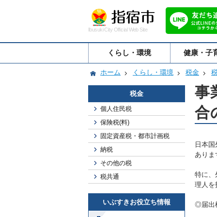
Ibusuki City Official Web Site
くらし・環境
健康・子
ホーム
くらし・環境
税金
事
税金
合
個人住民税
保険税(料)
固定資産税・都市計画税
日本国
納税
ありま
その他の税
特に、
税共通
理人を
いぶすきお役立ち情報
◎届出