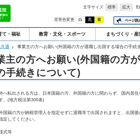
文字サイズ
標準
拡大
E
背景色変更
白
黒
黄
ページ読
育て・福祉
教育・文化・スポーツ
まちづくり・産
税共通
事業主の方へお願い(外国籍の方が退職し出国する場合の手続き
業主の方へお願い(外国籍の方
の手続きについて)
外へ転出される方は、日本国籍の方、外国籍の方に関わらず、国内居住
す。(地方税法第300条)
外国籍の方が納税管理人を指定せずに退職等で出国されますと、出国後
指定してください。
様式等