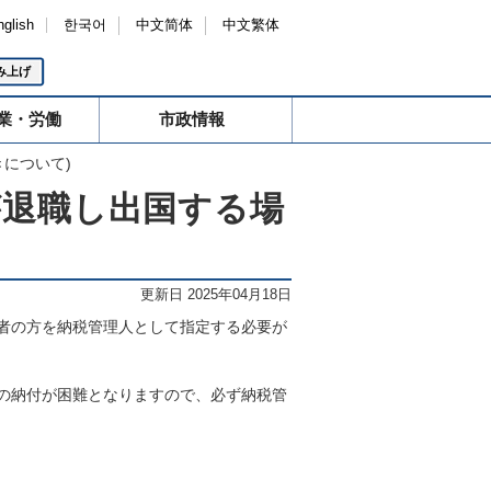
nglish
한국어
中文简体
中文繁体
み上げ
業・労働
市政情報
について)
が退職し出国する場
更新日 2025年04月18日
者の方を納税管理人として指定する必要が
の納付が困難となりますので、必ず納税管