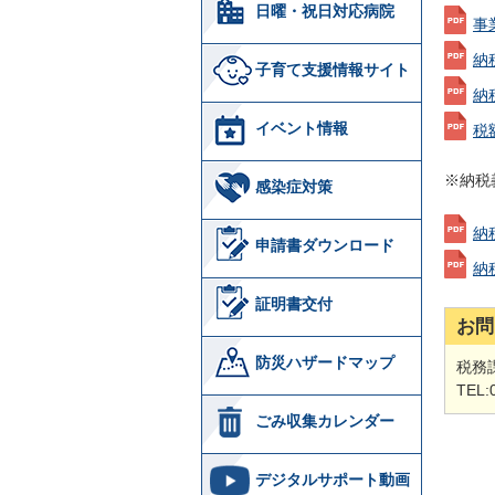
日曜・祝日対応病院
事
納
子育て支援情報サイト
納
イベント情報
税
※納税
感染症対策
納
申請書ダウンロード
納
証明書交付
お問
防災ハザードマップ
税務
TEL:
ごみ収集カレンダー
デジタルサポート動画