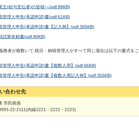
業主(給与支払者)の皆様へ
(pdf:88KB)
税管理人申告(承認申請)書
(pdf:61KB)
税管理人申告(承認申請)書【記入例】
(pdf:305KB)
額試算依頼書
(pdf:80KB)
義務者が複数いて,税目・納税管理人がすべて同じ場合は以下の書式を
税管理人申告(承認申請)書【複数人用】
(pdf:66KB)
税管理人申告(承認申請)書【複数人用記入例】
(pdf:355KB)
い合わせ先
課 市民税係
0993-22-2111(内線2221・2222・2223)