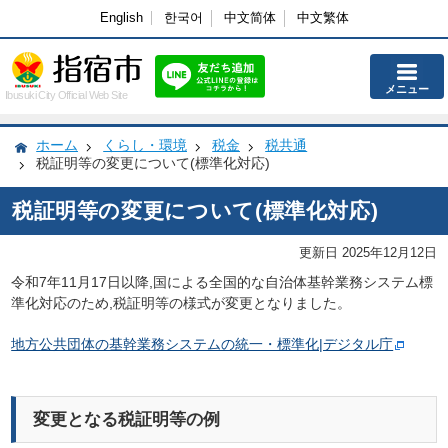
English
한국어
中文简体
中文繁体
メニュー
Ibusuki City Official Web Site
ホーム
くらし・環境
税金
税共通
税証明等の変更について(標準化対応)
税証明等の変更について(標準化対応)
更新日 2025年12月12日
令和7年11月17日以降,国による全国的な自治体基幹業務システム標
準化対応のため,税証明等の様式が変更となりました。
地方公共団体の基幹業務システムの統一・標準化|デジタル庁
変更となる税証明等の例