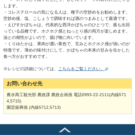
します。
・コレステロールの気になる人は、種子の空炒めをお勧めします。
空炒め後、塩、こしょうで調味すれば酒のつまみとして最適です。
・えびすかぼちゃは、代表的な西洋かぼちゃのひとつで、最も出回
っている品種です。ホクホク感とねっとり感の両方が楽しめます。
油との相性がよいので、揚げ物に向いています。
・くりゆたかは、果肉が濃い黄色で、甘みとホクホク感が強いのが
特徴です。薄めの味付けにして、かぼちゃの本来の甘みを生かした
食べ方がおすすめです。
※レシピの詳細については、
こちらをご覧ください。
お問い合わせ先
農水商工観光部 農政課 農政企画係 電話0993‐22‐2111(内線571
4,5715)
園芸振興係 (内線5712,5713)