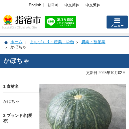
English
한국어
中文简体
中文繁体
メニュー
Ibusuki City Official Web Site
ホーム
まちづくり・産業・労働
農業・畜産業
かぼちゃ
かぼちゃ
更新日 2025年10月02日
1.食材名
かぼちゃ
2.ブランド名(愛
称)