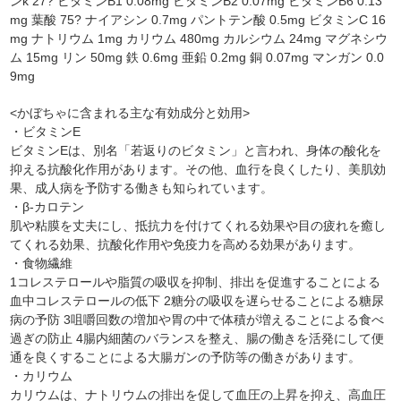
ンk 27? ビタミンB1 0.08mg ビタミンB2 0.07mg ビタミンB6 0.13
mg 葉酸 75? ナイアシン 0.7mg パントテン酸 0.5mg ビタミンC 16
mg ナトリウム 1mg カリウム 480mg カルシウム 24mg マグネシウ
ム 15mg リン 50mg 鉄 0.6mg 亜鉛 0.2mg 銅 0.07mg マンガン 0.0
9mg
<かぼちゃに含まれる主な有効成分と効用>
・ビタミンE
ビタミンEは、別名「若返りのビタミン」と言われ、身体の酸化を
抑える抗酸化作用があります。その他、血行を良くしたり、美肌効
果、成人病を予防する働きも知られています。
・β-カロテン
肌や粘膜を丈夫にし、抵抗力を付けてくれる効果や目の疲れを癒し
てくれる効果、抗酸化作用や免疫力を高める効果があります。
・食物繊維
1コレステロールや脂質の吸収を抑制、排出を促進することによる
血中コレステロールの低下 2糖分の吸収を遅らせることによる糖尿
病の予防 3咀嚼回数の増加や胃の中で体積が増えることによる食べ
過ぎの防止 4腸内細菌のバランスを整え、腸の働きを活発にして便
通を良くすることによる大腸ガンの予防等の働きがあります。
・カリウム
カリウムは、ナトリウムの排出を促して血圧の上昇を抑え、高血圧