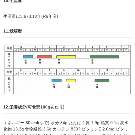
10.生産量
生産量は3,673.1t/年(R6年産)
11.栽培暦
12.栄養成分(可食部100gあたり)
エネルギー 60kcal(ゆで) 水分 84g たんぱく質 1.9g 脂質 0.1g 炭水
化物 13.3g 食物繊維 3.6g カロテン 830? ビタミンE 2.6mg ビタミ