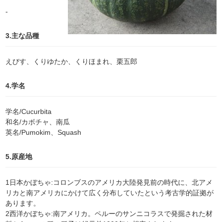
-
3.主な品種
えびす、くりゆたか、くりほまれ、栗五郎
4.学名
学名/Cucurbita
和名/カボチャ、南瓜
英名/Pumokim、Squash
5.原産地
1日本かぼちゃ:コロンブスのアメリカ大陸発見前の時代に、北アメ
リカと南アメリカにかけて広く分布していたという考古学的証拠が
あります。
2西洋かぼちゃ:南アメリカ。ペルーのサンニコラスで発掘された材