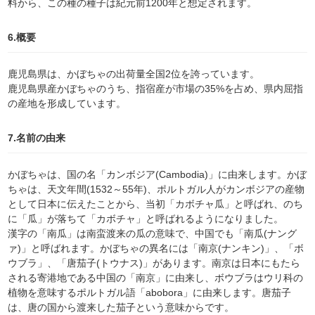
料から、この種の種子は紀元前1200年と想定されます。
6.概要
鹿児島県は、かぼちゃの出荷量全国2位を誇っています。
鹿児島県産かぼちゃのうち、指宿産が市場の35%を占め、県内屈指
の産地を形成しています。
7.名前の由来
かぼちゃは、国の名「カンボジア(Cambodia)」に由来します。かぼ
ちゃは、天文年間(1532～55年)、ポルトガル人がカンボジアの産物
として日本に伝えたことから、当初「カボチャ瓜」と呼ばれ、のち
に「瓜」が落ちて「カボチャ」と呼ばれるようになりました。
漢字の「南瓜」は南蛮渡来の瓜の意味で、中国でも「南瓜(ナング
ァ)」と呼ばれます。かぼちゃの異名には「南京(ナンキン)」、「ボ
ウブラ」、「唐茄子(トウナス)」があります。南京は日本にもたら
される寄港地である中国の「南京」に由来し、ボウブラはウリ科の
植物を意味するポルトガル語「abobora」に由来します。唐茄子
は、唐の国から渡来した茄子という意味からです。