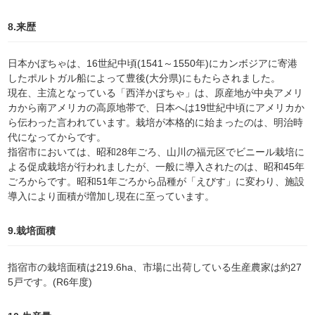
8.来歴
日本かぼちゃは、16世紀中頃(1541～1550年)にカンボジアに寄港
したポルトガル船によって豊後(大分県)にもたらされました。
現在、主流となっている「西洋かぼちゃ」は、原産地が中央アメリ
カから南アメリカの高原地帯で、日本へは19世紀中頃にアメリカか
ら伝わった言われています。栽培が本格的に始まったのは、明治時
代になってからです。
指宿市においては、昭和28年ごろ、山川の福元区でビニール栽培に
よる促成栽培が行われましたが、一般に導入されたのは、昭和45年
ごろからです。昭和51年ごろから品種が「えびす」に変わり、施設
導入により面積が増加し現在に至っています。
9.栽培面積
指宿市の栽培面積は219.6ha、市場に出荷している生産農家は約27
5戸です。(R6年度)