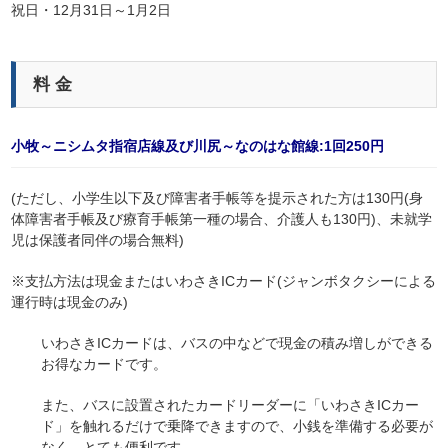
祝日・12月31日～1月2日
料 金
小牧～ニシムタ指宿店線及び川尻～なのはな館線:1回250円
(ただし、小学生以下及び障害者手帳等を提示された方は130円(身
体障害者手帳及び療育手帳第一種の場合、介護人も130円)、未就学
児は保護者同伴の場合無料)
※支払方法は現金またはいわさきICカード(ジャンボタクシーによる
運行時は現金のみ)
いわさきICカードは、バスの中などで現金の積み増しができる
お得なカードです。
また、バスに設置されたカードリーダーに「いわさきICカー
ド」を触れるだけで乗降できますので、小銭を準備する必要が
なく、とても便利です。