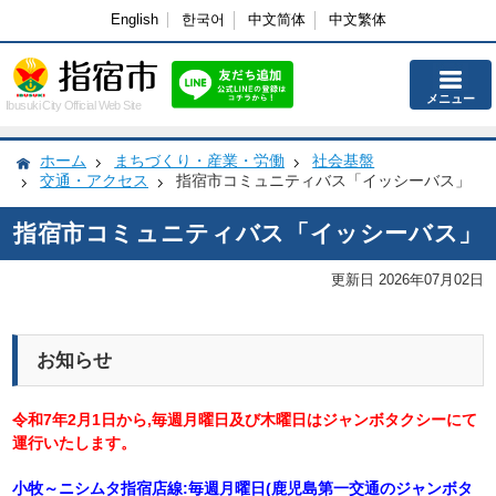
English
한국어
中文简体
中文繁体
メニュー
Ibusuki City Official Web Site
ホーム
まちづくり・産業・労働
社会基盤
交通・アクセス
指宿市コミュニティバス「イッシーバス」
指宿市コミュニティバス「イッシーバス」
更新日 2026年07月02日
お知らせ
令和7年2月1日から,毎週月曜日及び木曜日はジャンボタクシーにて
運行いたします。
小牧～ニシムタ指宿店線:毎週月曜日(鹿児島第一交通のジャンボタ