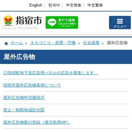
English
한국어
中文简体
中文繁体
メニュー
Ibusuki City Official Web Site
ホーム
まちづくり・産業・労働
社会基盤
屋外広告物
屋外広告物
◎指宿駅地下道広告用パネルの広告を募集します。
指宿市屋外広告物条例について
屋外広告物申請書様式
禁止・制限地域区分図
屋外広告物業の登録（鹿児島県HP）