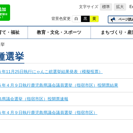
文字サイズ
標準
拡大
E
背景色変更
白
黒
黄
ページ読
育て・福祉
教育・文化・スポーツ
まちづくり・産
選挙
種選挙
５年11月25日執行にゃんこ総選挙結果発表（模擬投票）
５年４月９日執行鹿児島県議会議員選挙（指宿市区）投開票結果
島県議会選挙（指宿市区）投開票速報
５年４月９日執行鹿児島県議会議員選挙（指宿市区）