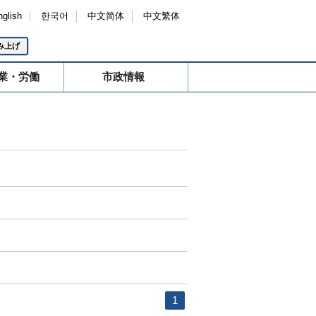
nglish
한국어
中文简体
中文繁体
み上げ
業・労働
市政情報
1