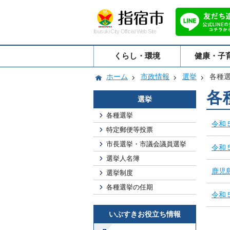
Ibusuki City Official Web Site
くらし・環境
健康・子
ホーム
市政情報
選挙
各種
各
選挙
各種選挙
令和
特定郵便等投票
市長選挙・市議会議員選挙
令和
選挙人名簿
鹿児
選挙制度
各種選挙の任期
令和
いぶすきお役立ち情報