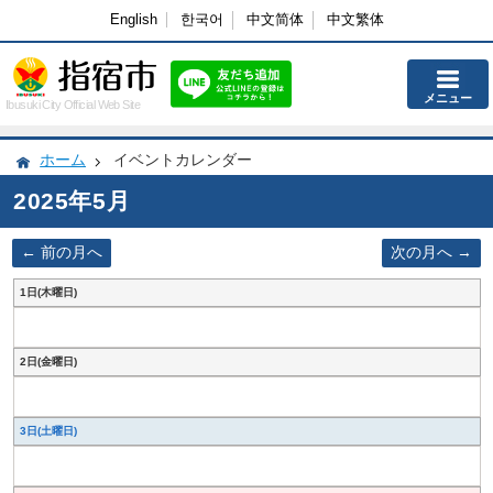
English
한국어
中文简体
中文繁体
メニュー
Ibusuki City Official Web Site
ホーム
イベントカレンダー
2025年5月
前の月へ
次の月へ
1日(木曜日)
2日(金曜日)
3日(土曜日)