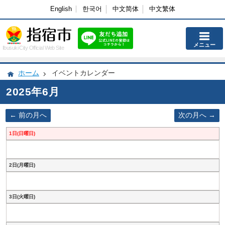
English
한국어
中文简体
中文繁体
メニュー
Ibusuki City Official Web Site
ホーム
イベントカレンダー
2025年6月
前の月へ
次の月へ
1日(日曜日)
2日(月曜日)
3日(火曜日)