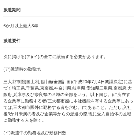
派遣期間
6か月以上最大3年
派遣要件
次に掲げる(ア)(イ)の全てに該当する必要があります。
(ア)派遣時の勤務地
三大都市圏(国土利用計画(全国計画)(平成20年7月4日閣議決定)に基
づく埼玉県,千葉県,東京都,神奈川県,岐阜県,愛知県三重県,京都府,大
阪府,兵庫県及び奈良県の区域の全部をいう。以下同じ。)に所在す
る企業等に勤務する者(三大都市圏に本社機能を有する企業等にあっ
ては,三大都市圏外に勤務する者を含む。)であること。ただし,入社
後3か月未満の者及び企業等からの派遣の際,現に受入自治体の区域
に勤務する人を除く。
(イ)派遣中の勤務地及び勤務日数