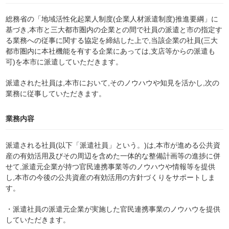
総務省の「地域活性化起業人制度(企業人材派遣制度)推進要綱」に
基づき,本市と三大都市圏内の企業との間で社員の派遣と市の指定す
る業務への従事に関する協定を締結した上で,当該企業の社員(三大
都市圏内に本社機能を有する企業にあっては,支店等からの派遣も
可)を本市に派遣していただきます。
派遣された社員は,本市において,そのノウハウや知見を活かし,次の
業務に従事していただきます。
業務内容
派遣される社員(以下「派遣社員」という。)は,本市が進める公共資
産の有効活用及びその周辺を含めた一体的な整備計画等の進捗に併
せて,派遣元企業が持つ官民連携事業等のノウハウや情報等を提供
し,本市の今後の公共資産の有効活用の方針づくりをサポートしま
す。
・派遣社員の派遣元企業が実施した官民連携事業のノウハウ
を
提供
していただきます。