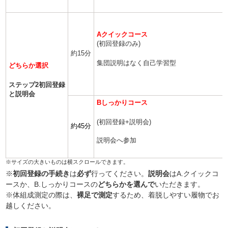
Aクイックコース
(初回登録のみ)
約15分
集団説明はなく自己学習型
どちらか選択
ステップ2初回登録
と説明会
Bしっかりコース
(初回登録+説明会)
約45分
説明会へ参加
※
初回登録の手続き
は
必ず
行ってください。
説明会
はA.クイックコ
ースか、B.しっかりコースの
どちらかを選んで
いただきます。
※体組成測定の際は、
裸足で測定
するため、着脱しやすい履物でお
越しください。