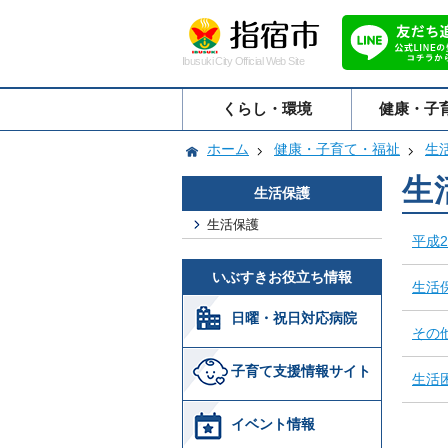
Ibusuki City Official Web Site
くらし・環境
健康・子
ホーム
健康・子育て・福祉
生
生
生活保護
生活保護
平成
いぶすきお役立ち情報
生活
日曜・祝日対応病院
その
子育て支援情報サイト
生活
イベント情報