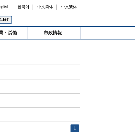
nglish
한국어
中文简体
中文繁体
み上げ
業・労働
市政情報
1