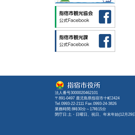
法人番号3000020462101
〒891-0497 鹿児島県指宿市十町2424
Tel.0993-22-2111 Fax.0993-24-3826
業務時間:8時30分～17時15分
閉庁日:土・日曜日、祝日、年末年始(12月29日