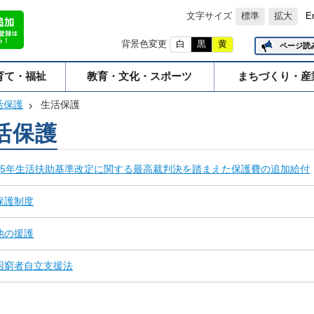
文字サイズ
標準
拡大
E
背景色変更
白
黒
黄
ページ読
育て・福祉
教育・文化・スポーツ
まちづくり・産
活保護
生活保護
活保護
25年生活扶助基準改定に関する最高裁判決を踏まえた保護費の追加給付
保護制度
他の援護
困窮者自立支援法