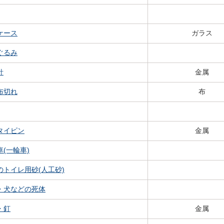
ケース
ガラス
ぐるみ
針
金属
布切れ
布
タイピン
金属
車(一輪車)
のトイレ用砂(人工砂)
・犬などの死体
・釘
金属