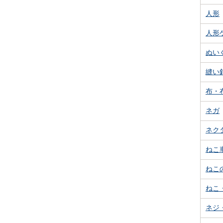
人形
人形
ぬい
縫い
布・
ネガ
ネク
ねこ
ねこ
ねこ
ネジ