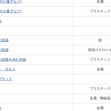
型(お菓子など)
金属
型(お菓子など)
プラスチック
台
の容器
紙
の容器
発泡スチロー
の容器を包む外袋
プラスチック
ト・ボルト
金属
プサック
プラスチック
金属・陶磁器
き
金属