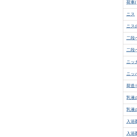
荷車
ニス
ニス
二段
二段
ニッ
ニッ
荷造
乳液
乳液
入浴
入浴