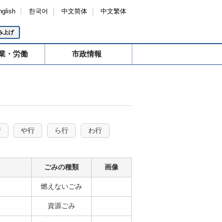
nglish
한국어
中文简体
中文繁体
み上げ
業・労働
市政情報
行
や行
ら行
わ行
ごみの種類
画像
燃えないごみ
資源ごみ