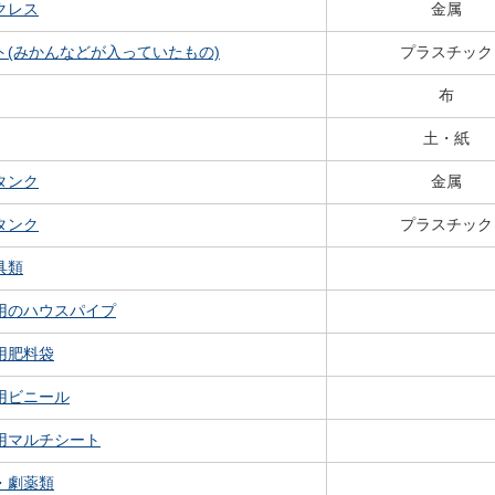
クレス
金属
ト(みかんなどが入っていたもの)
プラスチック
布
土・紙
タンク
金属
タンク
プラスチック
具類
用のハウスパイプ
用肥料袋
用ビニール
用マルチシート
・劇薬類