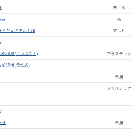
き
布・木
かみ
布
きうどんのアルミ鍋
アルミ
み
み処理機(コンポスト)
プラスチック
み処理機(電気式)
金属
プラスチック
び
たき
金属