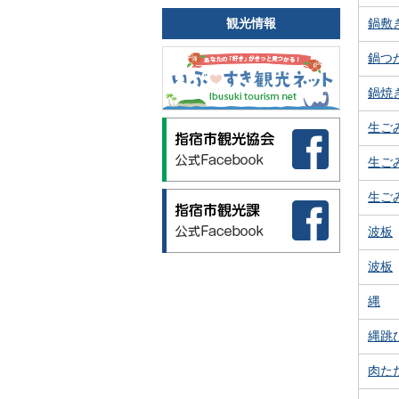
観光情報
鍋敷
鍋つ
鍋焼
生ご
生ご
生ご
波板
波板
縄
縄跳
肉た