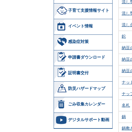
流し
子育て支援情報サイト
流し
流し
イベント情報
鉈
感染症対策
納豆
申請書ダウンロード
納豆
納豆
証明書交付
ナッ
防災ハザードマップ
ナッ
ごみ収集カレンダー
名札
鍋
デジタルサポート動画
鍋敷