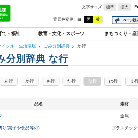
文字サイズ
標準
拡大
E
背景色変更
白
黒
黄
ページ読
育て・福祉
教育・文化・スポーツ
まちづくり・産
サイクル・生活環境
ごみ分別辞典
か行
み分別辞典 な行
あ行
か行
さ行
た行
な行
は行
ま
品名
素材
フ
金属
切り(菓子や食品等の)
プラスチック