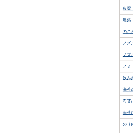
農薬
農薬
のこ
ノズ
ノズ
ノミ
飲み
海苔
海苔
海苔
のり