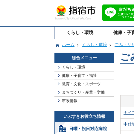
Ibusuki City Official Web Site
くらし・環境
健康・子
ホーム
くらし・環境
ごみ・リ
ご
総合メニュー
くらし・環境
健康・子育て・福祉
教育・文化・スポーツ
まちづくり・産業・労働
市政情報
ナイ
いぶすきお役立ち情報
中仕
日曜・祝日対応病院