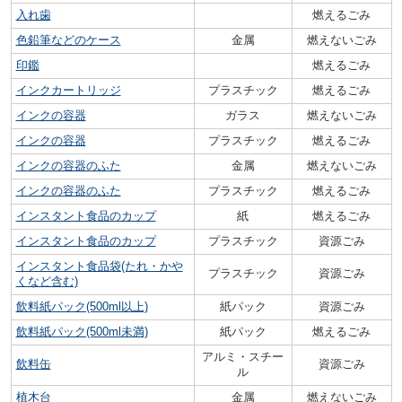
入れ歯
燃えるごみ
色鉛筆などのケース
金属
燃えないごみ
印鑑
燃えるごみ
インクカートリッジ
プラスチック
燃えるごみ
インクの容器
ガラス
燃えないごみ
インクの容器
プラスチック
燃えるごみ
インクの容器のふた
金属
燃えないごみ
インクの容器のふた
プラスチック
燃えるごみ
インスタント食品のカップ
紙
燃えるごみ
インスタント食品のカップ
プラスチック
資源ごみ
インスタント食品袋(たれ・かや
プラスチック
資源ごみ
くなど含む)
飲料紙パック(500ml以上)
紙パック
資源ごみ
飲料紙パック(500ml未満)
紙パック
燃えるごみ
アルミ・スチー
飲料缶
資源ごみ
ル
植木台
金属
燃えないごみ