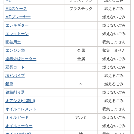
MD
プラスチック
燃えるごみ
MDのケース
プラスチック
燃えるごみ
MDプレーヤー
燃えないごみ
エレキギター
燃えないごみ
エレクトーン
燃えないごみ
園芸用土
収集しません
エンジン類
金属
収集しません
遠赤外線ヒーター
金属
燃えないごみ
延長コード
燃えないごみ
塩ビパイプ
燃えるごみ
鉛筆
木
燃えるごみ
鉛筆削り器
燃えないごみ
オアシス(生花用)
燃えるごみ
オイルエレメント
収集しません
オイルガード
アルミ
燃えないごみ
オイルヒーター
燃えないごみ