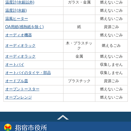
温度計(水銀以外)
ガラス・金属
燃えないごみ
温度計(水銀)
燃えないごみ
温風ヒーター
燃えないごみ
OA用紙(感熱紙を除く)
紙
資源ごみ
オーディオ機器
燃えないごみ
木・プラスチッ
オーディオラック
燃えるごみ
ク
オーディオラック
金属
燃えないごみ
オートバイ
収集しません
オートバイのタイヤ・部品
収集しません
オードブル皿
プラスチック
資源ごみ
オーブントースター
燃えないごみ
オーブンレンジ
燃えないごみ