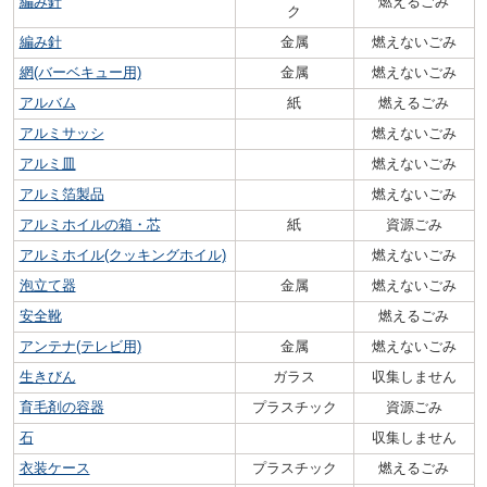
編み針
燃えるごみ
ク
編み針
金属
燃えないごみ
網(バーベキュー用)
金属
燃えないごみ
アルバム
紙
燃えるごみ
アルミサッシ
燃えないごみ
アルミ皿
燃えないごみ
アルミ箔製品
燃えないごみ
アルミホイルの箱・芯
紙
資源ごみ
アルミホイル(クッキングホイル)
燃えないごみ
泡立て器
金属
燃えないごみ
安全靴
燃えるごみ
アンテナ(テレビ用)
金属
燃えないごみ
生きびん
ガラス
収集しません
育毛剤の容器
プラスチック
資源ごみ
石
収集しません
衣装ケース
プラスチック
燃えるごみ