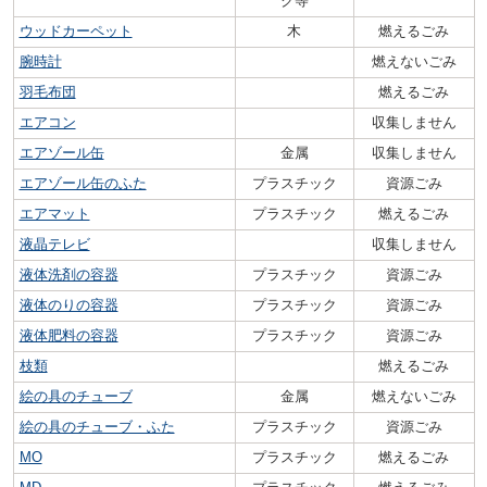
ク等
ウッドカーペット
木
燃えるごみ
腕時計
燃えないごみ
羽毛布団
燃えるごみ
エアコン
収集しません
エアゾール缶
金属
収集しません
エアゾール缶のふた
プラスチック
資源ごみ
エアマット
プラスチック
燃えるごみ
液晶テレビ
収集しません
液体洗剤の容器
プラスチック
資源ごみ
液体のりの容器
プラスチック
資源ごみ
液体肥料の容器
プラスチック
資源ごみ
枝類
燃えるごみ
絵の具のチューブ
金属
燃えないごみ
絵の具のチューブ・ふた
プラスチック
資源ごみ
MO
プラスチック
燃えるごみ