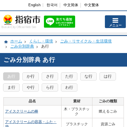
English
한국어
中文简体
中文繁体
メニュー
Ibusuki City Official Web Site
ホーム
くらし・環境
ごみ・リサイクル・生活環境
ごみ分別辞典
あ行
ごみ分別辞典 あ行
あ行
か行
さ行
た行
な行
は行
ま行
や行
ら行
わ行
品名
素材
ごみの種類
木・プラスチッ
アイスクリームの棒
燃えるごみ
ク
アイスクリームの容器・ふた・
プラスチック
資源ごみ
袋