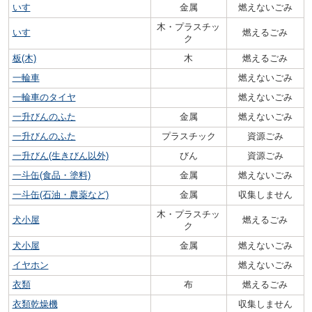
いす
金属
燃えないごみ
木・プラスチッ
いす
燃えるごみ
ク
板(木)
木
燃えるごみ
一輪車
燃えないごみ
一輪車のタイヤ
燃えないごみ
一升びんのふた
金属
燃えないごみ
一升びんのふた
プラスチック
資源ごみ
一升びん(生きびん以外)
びん
資源ごみ
一斗缶(食品・塗料)
金属
燃えないごみ
一斗缶(石油・農薬など)
金属
収集しません
木・プラスチッ
犬小屋
燃えるごみ
ク
犬小屋
金属
燃えないごみ
イヤホン
燃えないごみ
衣類
布
燃えるごみ
衣類乾燥機
収集しません