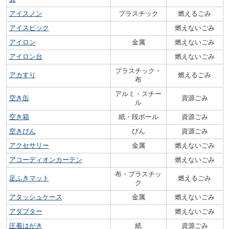
アイスノン
プラスチック
燃えるごみ
アイスピック
燃えないごみ
アイロン
金属
燃えないごみ
アイロン台
燃えないごみ
プラスチック・
アカすり
燃えるごみ
布
アルミ・スチー
空き缶
資源ごみ
ル
空き箱
紙・段ボール
資源ごみ
空きびん
びん
資源ごみ
アクセサリー
金属
燃えないごみ
アコーディオンカーテン
燃えないごみ
布・プラスチッ
足ふきマット
燃えるごみ
ク
アタッシュケース
金属
燃えないごみ
アダプター
燃えないごみ
圧着はがき
紙
資源ごみ