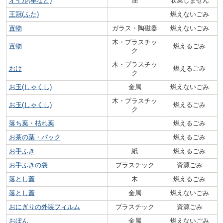
オイル(車など)
油
収集しません
王冠(ふた)
燃えないごみ
置物
ガラス・陶磁器
燃えないごみ
木・プラスチッ
置物
燃えるごみ
ク
木・プラスチッ
おけ
燃えるごみ
ク
お玉(しゃくし)
金属
燃えないごみ
木・プラスチッ
お玉(しゃくし)
燃えるごみ
ク
落ち葉・枯れ葉
燃えるごみ
お茶の葉・パック
燃えるごみ
お手ふき
紙
燃えるごみ
お手ふきの袋
プラスチック
資源ごみ
落とし蓋
木
燃えるごみ
落とし蓋
金属
燃えないごみ
おにぎりの外装フィルム
プラスチック
資源ごみ
おぼん
金属
燃えないごみ