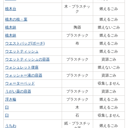
木・プラスチッ
植木台
燃えるごみ
ク
植木の枝・葉
燃えるごみ
植木鉢
陶器
燃えないごみ
植木鉢
プラスチック
燃えるごみ
ウエストバッグ(ポーチ)
布
燃えるごみ
ウエットティッシュ
燃えるごみ
ウエットティッシュの容器
プラスチック
資源ごみ
ウォシュレット便座
燃えないごみ
ウォッシャー液の容器
プラスチック
資源ごみ
ウォーターベッド
収集しません
うがい薬の容器
プラスチック
資源ごみ
浮き輪
プラスチック
燃えるごみ
臼
木
燃えるごみ
臼
石
収集しません
紙・プラスチッ
うちわ
燃えるごみ