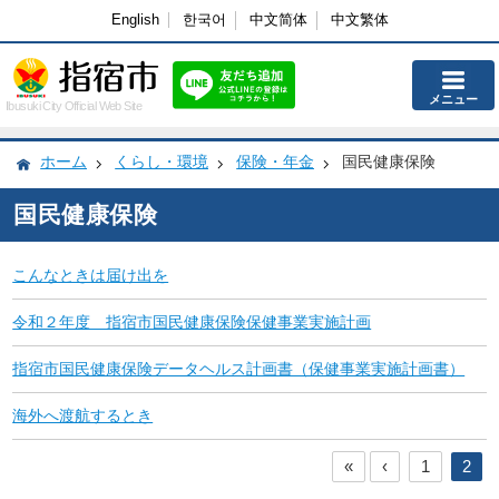
English
한국어
中文简体
中文繁体
メニュー
Ibusuki City Official Web Site
ホーム
くらし・環境
保険・年金
国民健康保険
国民健康保険
こんなときは届け出を
令和２年度 指宿市国民健康保険保健事業実施計画
指宿市国民健康保険データヘルス計画書（保健事業実施計画書）
海外へ渡航するとき
«
‹
1
2