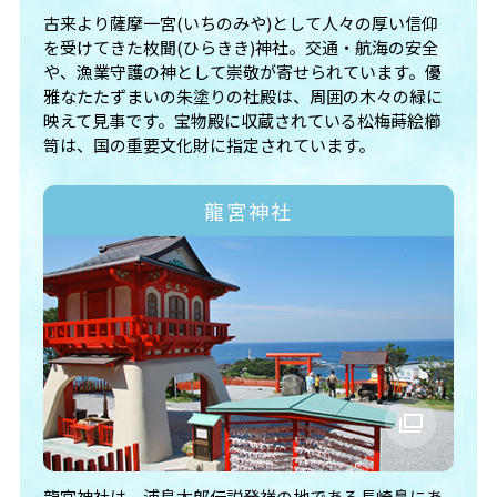
古来より薩摩一宮(いちのみや)として人々の厚い信仰
を受けてきた枚聞(ひらきき)神社。交通・航海の安全
や、漁業守護の神として崇敬が寄せられています。優
雅なたたずまいの朱塗りの社殿は、周囲の木々の緑に
映えて見事です。宝物殿に収蔵されている松梅蒔絵櫛
笥は、国の重要文化財に指定されています。
龍宮神社
龍宮神社は、浦島太郎伝説発祥の地である長崎鼻にあ