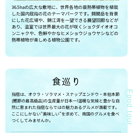
36.5haの広大な敷地に、世界各地の亜熱帯植物を植栽
した国内屈指の花のテーマパークです。開聞岳を背景
にした花広場や、錦江湾を一望できる展望回廊などが
あり、温室では世界最大の花が咲くショクダイオオコ
ンニャクや、色鮮やかなヒメショウジョウヤシなどの
熱帯植物が楽しめる植物公園です。
食巡り
指宿は、オクラ・ソラマメ・スナップエンドウ・本枯本節
(鰹節の最高級品)の生産量が日本一!温暖な気候と豊かな自
然に恵まれた指宿ならではの魅力あるグルメが満載です。
ここにしかない"美味しい"を求めて、南国のグルメを食べ
つくしてみませんか。