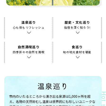
温泉巡り
歴史・文化巡り
心も体もリフレッシュ
指宿を深く知ろう!
自然満喫巡り
食巡り
四季折々の自然を満喫
旬の地元食材を堪能
温泉巡り
市内のいたるところから湧き出る泉源は1,000ヶ所を超
え、名物の天然砂むし温泉は世界的にも珍しいユニークな