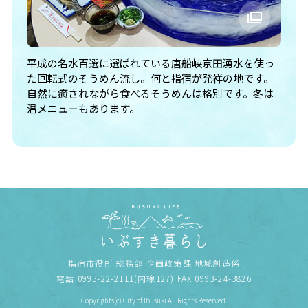
平成の名水百選に選ばれている唐船峡京田湧水を使っ
た回転式のそうめん流し。何と指宿が発祥の地です。
自然に癒されながら食べるそうめんは格別です。冬は
温メニューもあります。
指宿市役所 総務部 企画政策課 地域創造係
電話 0993-22-2111(内線127) FAX 0993-24-3826
Copyrights(c) City of Ibusuki All Rights Reserved.