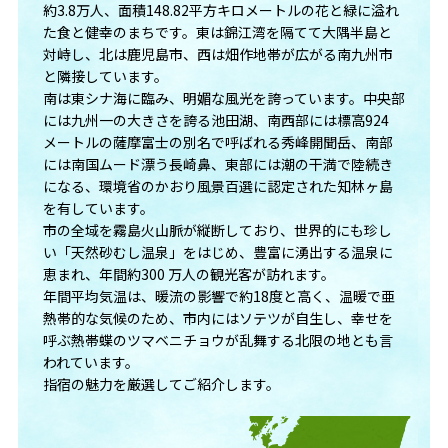
約3.8万人、面積148.82平方キロメートルの花と緑に溢れ
た食と健幸のまちです。東は錦江湾を隔てて大隅半島と
対峙し、北は鹿児島市、西は畑作地帯が広がる南九州市
と隣接しています。
南は東シナ海に臨み、明媚な風光を誇っています。中央部
には九州一の大きさを誇る池田湖、南西部には標高924
メートルの薩摩富士の別名で呼ばれる秀峰開聞岳、南部
には南国ムード漂う長崎鼻、東部には潮の干満で陸続き
になる、環境省のかおり風景百選に認定された知林ヶ島
を有しています。
市の全域を霧島火山脈が縦断しており、世界的にも珍し
い「天然砂むし温泉」をはじめ、豊富に湧出する温泉に
恵まれ、年間約300 万人の観光客が訪れます。
年間平均気温は、暖流の影響で約18度と高く、温暖で亜
熱帯的な気候のため、市内にはソテツが自生し、幸せを
呼ぶ熱帯蝶のツマベニチョウが乱舞する北限の地とも言
われています。
指宿の魅力を厳選してご紹介します。