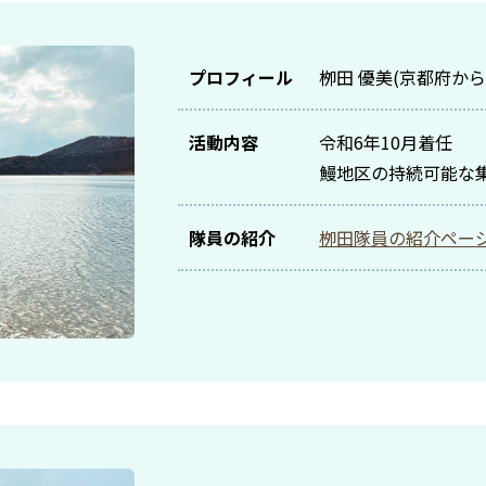
プロフィール
栁田 優美(京都府か
活動内容
令和6年10月着任
鰻地区の持続可能な
隊員の紹介
栁田隊員の紹介ペー