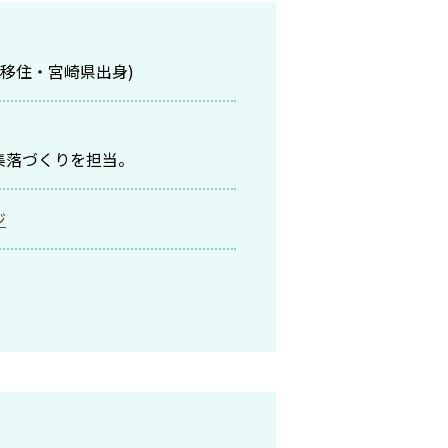
ら移住・宮崎県出身)
集落づくりを担当。
ジ