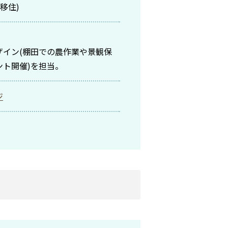
移住)
ザイン(棚田での農作業や景観保
ント開催)を担当。
ジ