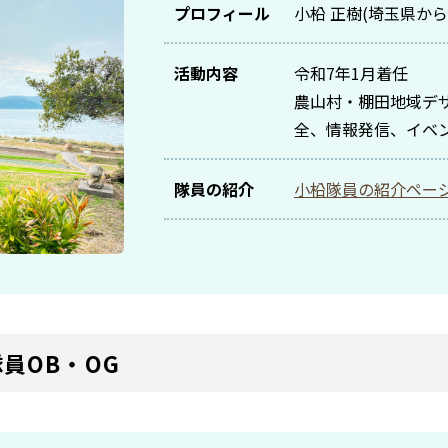
プロフィール
小柗 正樹(埼玉県から
活動内容
令和7年1月着任
農山村・棚田地域デ
全、情報発信、イベ
隊員の紹介
小柗隊員の紹介ペー
員OB・OG