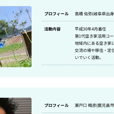
プロフィール
高橋 佑弥(岐阜県出身
活動内容
平成30年4月着任
第1代空き家活用コ
地域内にある空き家
交流の場や移住・定
いでいく活動。
プロフィール
瀬戸口 晴彦(鹿児島市