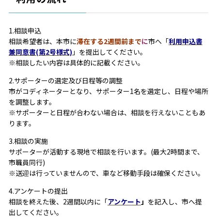
1.相談申込
相談希望者は、本市に
滞在する2週間前まで
に
市へ「
利用申込書
兼同意書(第2号様式)
」を提出してください。
※相談したい内容は具体的に記載ください。
2.サポーターの選定及び日程等の調整
市がコディネーターとなり、サポーター1名を選定し、日程や場所
を調整します。
※サポーターと日程が合わない場合は、相談を行えないこともあ
ります。
3.相談の実施
サポーターが活動する現地で相談を行います。(最大2時間まで、
市職員同行)
※送迎は行っていませんので、車など移動手段は確保ください。
4.アンケートの提出
相談を終えた後、2週間以内に「
アンケート
」
を記入し、市へ提
出してください。