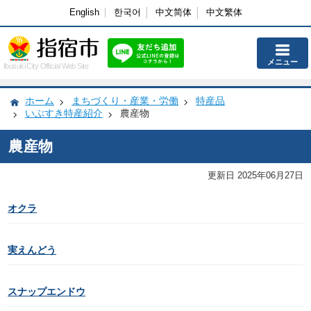
English
한국어
中文简体
中文繁体
メニュー
Ibusuki City Official Web Site
ホーム
まちづくり・産業・労働
特産品
いぶすき特産紹介
農産物
農産物
更新日 2025年06月27日
オクラ
実えんどう
スナップエンドウ