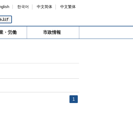
nglish
한국어
中文简体
中文繁体
み上げ
業・労働
市政情報
1