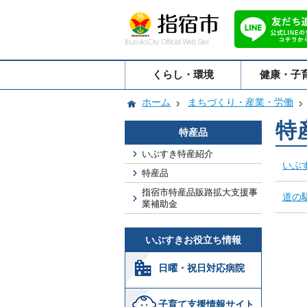
Ibusuki City Official Web Site
くらし・環境
健康・子
ホーム
まちづくり・産業・労働
特
特産品
いぶすき特産紹介
いぶ
特産品
指宿市特産品販路拡大支援事
道の
業補助金
いぶすきお役立ち情報
日曜・祝日対応病院
子育て支援情報サイト