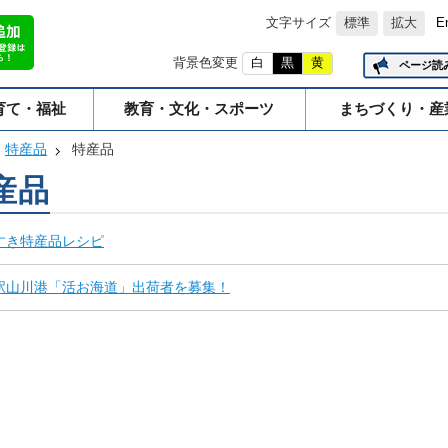
文字サイズ
標準
拡大
E
背景色変更
白
黒
黄
ページ読
育て・福祉
教育・文化・スポーツ
まちづくり・産
特産品
特産品
産品
すき特産品レシピ
駅山川港「活お海道」出荷者を募集！