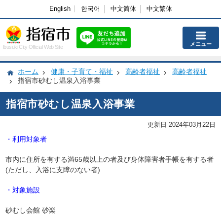
English
한국어
中文简体
中文繁体
メニュー
Ibusuki City Official Web Site
ホーム
健康・子育て・福祉
高齢者福祉
高齢者福祉
指宿市砂むし温泉入浴事業
指宿市砂むし温泉入浴事業
更新日 2024年03月22日
・利用対象者
市内に住所を有する満65歳以上の者及び身体障害者手帳を有する者
(ただし、入浴に支障のない者)
・対象施設
砂むし会館 砂楽