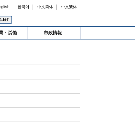
nglish
한국어
中文简体
中文繁体
み上げ
業・労働
市政情報