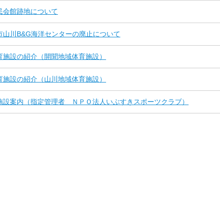
民会館跡地について
市山川B&G海洋センターの廃止について
育施設の紹介（開聞地域体育施設）
育施設の紹介（山川地域体育施設）
施設案内（指定管理者 ＮＰＯ法人いぶすきスポーツクラブ）