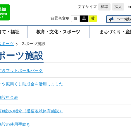
文字サイズ
標準
拡大
E
背景色変更
白
黒
黄
ページ読
育て・福祉
教育・文化・スポーツ
まちづくり・産
スポーツ
スポーツ施設
ポーツ施設
すきフットボールパーク
ーツ振興くじ助成金を活用しました
施設料金表
育施設の紹介（指宿地域体育施設）
施設の使用手続き