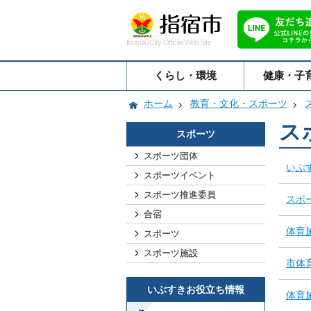
Ibusuki City Official Web Site
くらし・環境
健康・子
ホーム
教育・文化・スポーツ
ス
スポーツ
スポーツ団体
いぶ
スポーツイベント
スポーツ推進委員
スポ
合宿
体育
スポーツ
スポーツ施設
市体
いぶすきお役立ち情報
体育