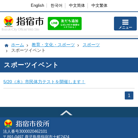
English
한국어
中文简体
中文繁体
メニュー
Ibusuki City Official Web Site
ホーム
教育・文化・スポーツ
スポーツ
スポーツイベント
スポーツイベント
5/20（水）市民体力テストを開催します！
1
法人番号3000020462101
〒891-0497 鹿児島県指宿市十町2424