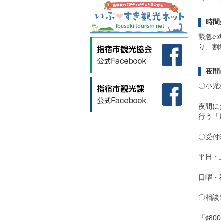
時間
緊急の
り、割
夜間
〇
小児
夜間に
行う「
〇受付
平日・
日曜・
〇相談
「♯80