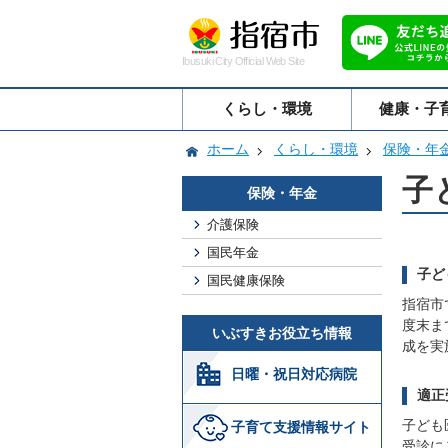
Ibusuki City Official Web Site
くらし・環境
健康・子
ホーム
くらし・環境
保険・年
子
保険・年金
介護保険
国民年金
子ど
国民健康保険
指宿市
度末ま
いぶすきお役立ち情報
成を実
日曜・祝日対応病院
適正
子ども
子育て支援情報サイト
受診に