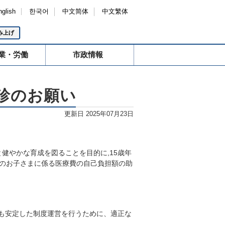
nglish
한국어
中文简体
中文繁体
み上げ
業・労働
市政情報
診のお願い
更新日 2025年07月23日
健やかな育成を図ることを目的に,15歳年
)のお子さまに係る医療費の自己負担額の助
も安定した制度運営を行うために、適正な