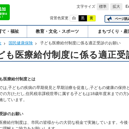
文字サイズ
標準
拡大
E
背景色変更
白
黒
黄
ページ読
育て・福祉
教育・文化・スポーツ
まちづくり・産
金
国民健康保険
子ども医療給付制度に係る適正受診のお願い
ども医療給付制度に係る適正受
も医療給付制度とは
では,子どもの疾病の早期発見と早期治療を促進し,子どもの健康の保持と
での方(ただし,住民税非課税世帯に属する子どもは18歳年度末までの方
施しています。
受診のお願い
医療給付制度は、市民の皆様からの大切な税金で実施しています。今後
ご理解とご協力をお願いします。