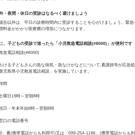
外・夜間・休日の受診はなるべく避けましょう
場合以外は、平日の診療時間内に受診することを心がけましょう。緊急
増料金がかかり医療費の増加につながります。
に、子どもの受診で迷ったら「小児救急電話相談(#8000)」が便利です
救急電話相談(#8000)
おける子どもさんの急な病気・急なけがなどについて,看護師等が応急
鹿児島県小児救急電話相談」を実施しています。
時間
土曜日19時～翌朝8時
祝日・年末年始8時～翌朝8時
窓口の電話番号
00」番(携帯電話からも利用可)又は「099-254-1186」(携帯電話からも