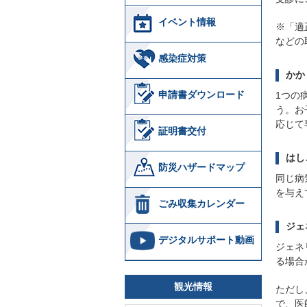
イベント情報
※「適
などの
感染症対策
かか
申請書ダウンロード
1つの
う。お
応じて
証明書交付
はし
防災ハザードマップ
同じ病
を与え
ごみ収集カレンダー
ジェ
デジタルサポート動画
ジェネ
る場合
観光情報
ただし
で、医