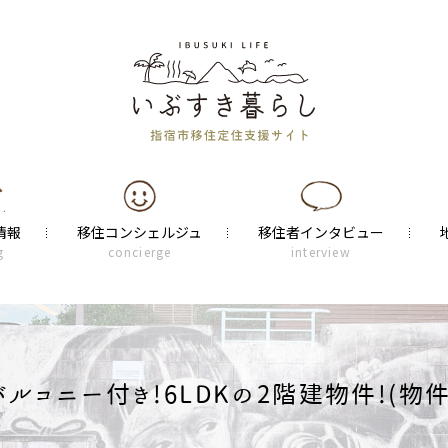
情報
移住コンシェルジュ
移住者インタビュー
g
concierge
interview
コニー付き!6LDKの2階建物件!(物件番号