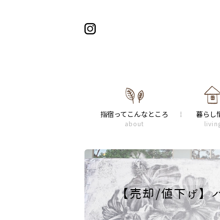
指宿ってこんなところ
暮らし
about
livin
【売却/値下げ】バル