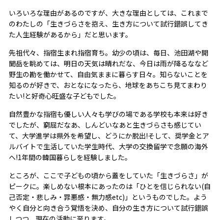
いろいろな理由があるのですが、大きな理由としては、これまで
のわたしの「生きづらさを抱え、生き方について試行錯誤してき
た人生経験があるから」だと思います。
先祖代々、指宿生まれ指宿育ち。幼少の頃は、毎日、池田湖や開
聞岳を眺めては、明日の天気は晴れだな、今日は雨が降るななど
野生の勘を働かせて、自由気ままに暮らす日々。知らないことを
知るのが好きで、おとなになったら、地球をあちこち見てまわり
たい!と好奇心旺盛な子どもでした。
自然豊かな指宿も優しい人々も学びの場である学校も本来は好き
でしたが、窮屈だなあ、しんどいなあと生きづらさも感じてい
て、大学進学は県外を希望し、どうにか脱出!そして、奨学金とア
ルバイトで生活していた学生時代、大学の交換留学で念願の海外
へ!1年間の韓国暮らしを経験しました。
ところが、ここで子どもの頃から蓋をしていた「生きづらさ」が
ピークに。楽しめない根本にあったのは「ひとを信じられない(自
己否定・悲しみ・罪悪感・無力感e
tc
)」というものでした。よう
やく自分と向き合う覚悟を決め、自分の生き方について試行錯誤
しつつ、現在の活動に至ります。