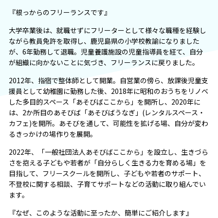
『根っからのフリーランスです』
大学卒業後は、就職せずにフリーターとして様々な職種を経験し
ながら教員免許を取得し、鹿児島県の小学校教諭になりました
が、6年勤務して退職。児童養護施設の児童指導員を経て、自分
が組織に向かないことに気づき、フリーランスに戻りました。
2012年、指宿で整体師として開業。自営業の傍ら、放課後児童支
援員として幼稚園に勤務した後、2018年に昭和のおうちをリノベ
した多目的スペース「あそびばここから」を開所し、2020年に
は、2か所目のあそびば「あそびばうなぎ」(レンタルスペース・
カフェ)を開所。あそびを通して、可能性を拡げる場、自分が変わ
るきっかけの場作りを展開。
2022年、「一般社団法人あそびばここから」を設立し、生きづら
さを抱える子どもや若者が「自分らしく生きる力を育める場」を
目指して、フリースクールを開所し、子どもや若者のサポート、
不登校に関する相談、子育てサポートなどの活動に取り組んでい
ます。
『なぜ、このような活動に至ったか、簡単にご紹介します』