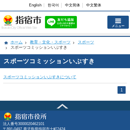
English
한국어
中文简体
中文繁体
メニュー
Ibusuki City Official Web Site
ホーム
教育・文化・スポーツ
スポーツ
スポーツコミッションいぶすき
スポーツコミッションいぶすき
スポーツコミッションいぶすきについて
1
法人番号3000020462101
〒891-0497 鹿児島県指宿市十町2424