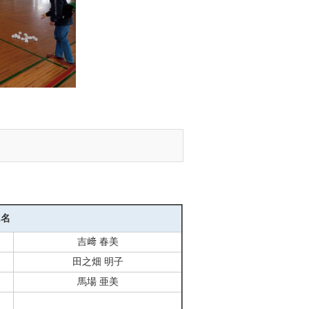
氏名
吉﨑 春美
田之畑 明子
馬場 亜美