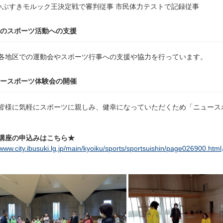
いぶすきモルック王決定戦で審判従事 市民体力テストで記録従事
地域のスポーツ活動への支援
各地区での運動会やスポーツ行事への支援や協力を行っています。
ニュースポーツ体験会の開催
皆様に気軽にスポーツに親しみ、健幸になっていただくため「ニュース
講座の申込みはこちら★
/www.city.ibusuki.lg.jp/main/kyoiku/sports/sportsuishin/page026900.html