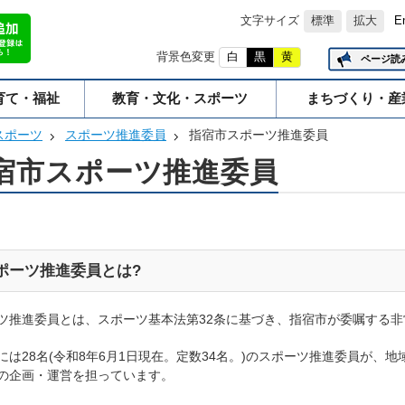
文字サイズ
標準
拡大
E
背景色変更
白
黒
黄
ページ読
育て・福祉
教育・文化・スポーツ
まちづくり・産
スポーツ
スポーツ推進委員
指宿市スポーツ推進委員
宿市スポーツ推進委員
ポーツ推進委員とは?
ツ推進委員とは、スポーツ基本法第32条に基づき、指宿市が委嘱する非常
には28名(令和8年6月1日現在。定数34名。)のスポーツ推進委員が、
の企画・運営を担っています。