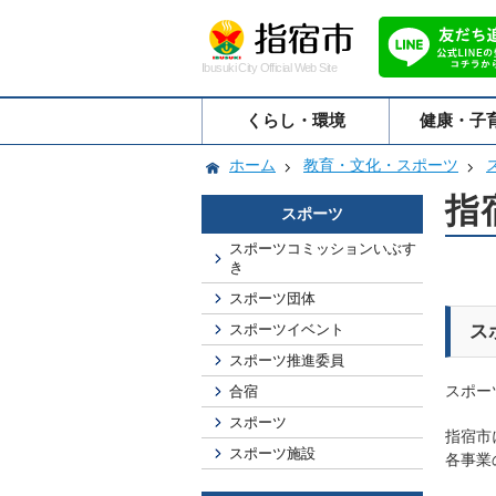
Ibusuki City Official Web Site
くらし・環境
健康・子
ホーム
教育・文化・スポーツ
指
スポーツ
スポーツコミッションいぶす
き
スポーツ団体
スポーツイベント
ス
スポーツ推進委員
スポー
合宿
スポーツ
指宿市
スポーツ施設
各事業