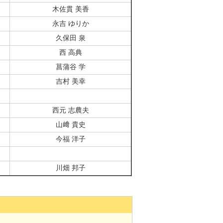
木佐貫 美香
永吉 ゆりか
久保田 泉
西 高典
菖蒲谷 学
吉村 美幸
西元 志農夫
山﨑 貴史
今福 洋子
川畑 邦子