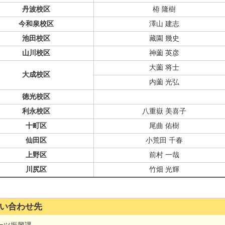
丹波校区
栫 隆樹
今和泉校区
澤山 建志
池田校区
藏園 幾史
山川校区
神薗 英彦
大薗 将士
大成校区
内薗 光弘
徳光校区
利永校区
八重嶽 美喜子
十町区
尾曲 佑樹
仙田区
小荒田 千春
上野区
前村 一哉
川尻区
竹畑 光輝
い合わせ先
ーツ振興課