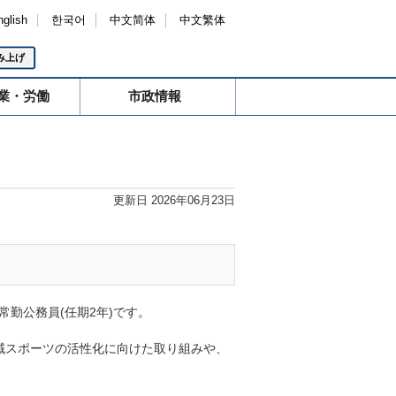
nglish
한국어
中文简体
中文繁体
み上げ
業・労働
市政情報
更新日 2026年06月23日
勤公務員(任期2年)です。
地域スポーツの活性化に向けた取り組みや、