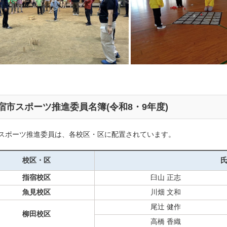
宿市スポーツ推進委員名簿(令和8・9年度)
スポーツ推進委員は、各校区・区に配置されています。
校区・区
指宿校区
臼山 正志
魚見校区
川畑 文和
尾辻 健作
柳田校区
高橋 香織