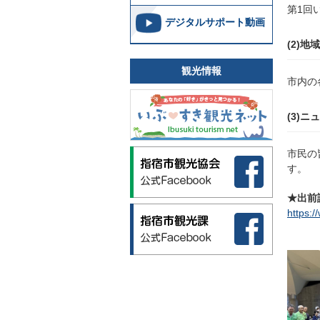
第1回
デジタルサポート動画
(2)
観光情報
市内の
(3)
市民
の
す。
★出前
https:/