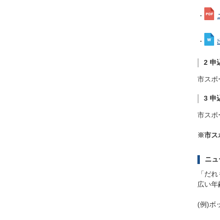
・
・
2 
市スポ
3 
市スポ
※市ス
ニュ
「だれ
広い年
(例)