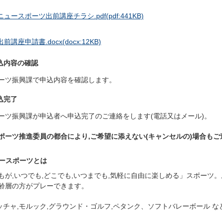
ニュースポーツ出前講座チラシ.pdf
(pdf:441KB)
出前講座申請書.docx
(docx:12KB)
申込内容の確認
ーツ振興課で申込内容を確認します。
申込完了
ーツ振興課が申込者へ申込完了のご連絡をします(電話又はメール)。
ポーツ推進委員の都合により,ご希望に添えない(キャンセルの)場合もご
ースポーツとは
もが,いつでも,どこでも,いつまでも,気軽に自由に楽しめる」スポーツ
齢層の方がプレーできます。
ボッチャ,モルック,グラウンド・ゴルフ,ペタンク、ソフトバレーボール な