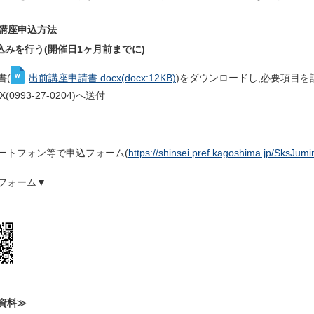
講座申込
方法
申込みを行う(開催日1ヶ月前までに)
書(
出前講座申請書.docx
(docx:12KB)
)をダウンロードし,必要項目を記入のうえ
(0993-27-0204)へ送付
ートフォン等で申込フォーム(
https://shinsei.pref.kagoshima.jp/SksJ
フォーム▼
資料≫