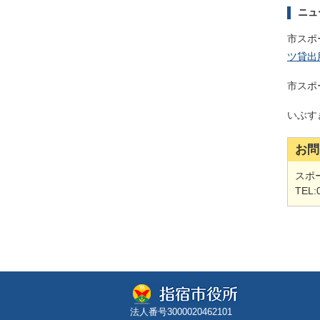
ニュ
市スポ
ツ貸出用
市スポ
いぶす
お問
スポ
TEL:
法人番号3000020462101