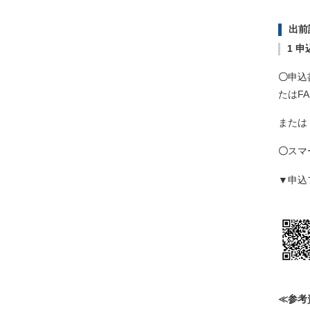
出前
1 
〇
申込
たはFAX
または
〇
スマ
▼申込
≪参考