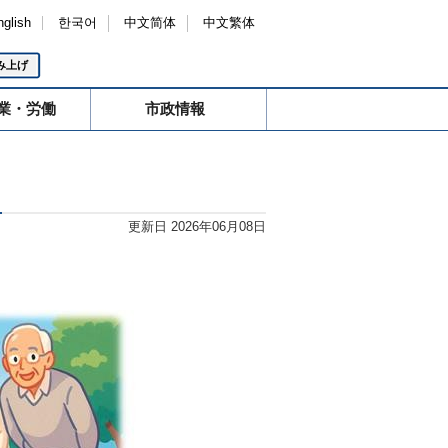
nglish
한국어
中文简体
中文繁体
み上げ
業・労働
市政情報
!
更新日 2026年06月08日