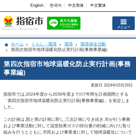
English
한국어
中文简体
中文繁体
メニュー
Ibusuki City Official Web Site
ホーム
くらし・環境
環境
環境保全活動
第四次指宿市地球温暖化防止実行計画(事務事業編)
第四次指宿市地球温暖化防止実行計画(事務
事業編)
更新日 2024年03月29日
指宿市では,2024年度から2030年度までの7年間を計画期間とする
「第四次指宿市地球温暖化防止実行計画(事務事業編)」を策定しま
した。
この計画は,国と県の計画に即し,三次計画に引き続き,市が行う事務
および事業活動に対して温室効果ガスの排出量の削減に向けた取り
組みを行うとともに,市民および事業者に対して地球温暖化について