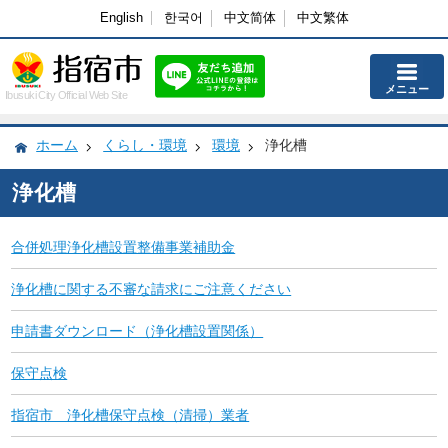
English
한국어
中文简体
中文繁体
メニュー
Ibusuki City Official Web Site
ホーム
くらし・環境
環境
浄化槽
浄化槽
合併処理浄化槽設置整備事業補助金
浄化槽に関する不審な請求にご注意ください
申請書ダウンロード（浄化槽設置関係）
保守点検
指宿市 浄化槽保守点検（清掃）業者