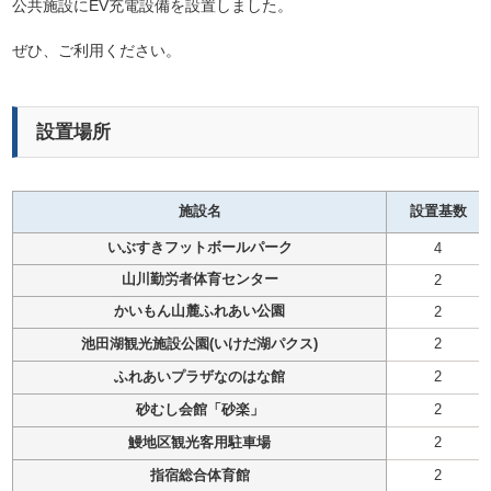
公共施設にEV充電設備を設置しました。
ぜひ、ご利用ください。
設置場所
施設名
設置基数
いぶすきフットボールパーク
4
山川勤労者体育センター
2
かいもん山麓ふれあい公園
2
池田湖観光施設公園(いけだ湖パクス)
2
ふれあいプラザなのはな館
2
砂むし会館「砂楽」
2
鰻地区観光客用駐車場
2
指宿総合体育館
2