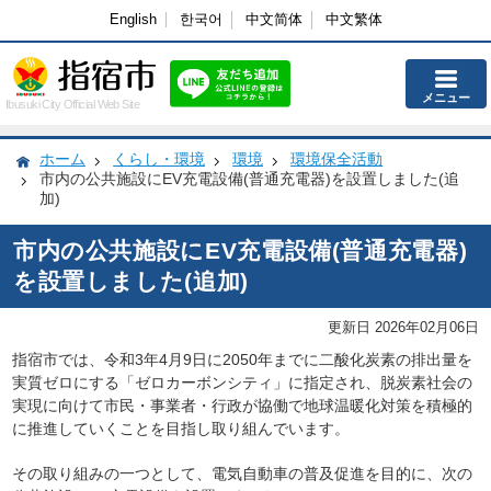
English
한국어
中文简体
中文繁体
メニュー
Ibusuki City Official Web Site
ホーム
くらし・環境
環境
環境保全活動
市内の公共施設にEV充電設備(普通充電器)を設置しました(追
加)
市内の公共施設にEV充電設備(普通充電器)
を設置しました(追加)
更新日 2026年02月06日
指宿市では、
令和3年4月9日
に2050年までに二酸化炭素の排出量を
実質ゼロにする「ゼロカーボンシティ」に指定され、
脱炭素社会の
実現に向けて市民・事業者・行政が協働で地球温暖化対策を積極的
に推進していくことを目指し取り組んでいます。
その取り組みの一つとして、電気自動車の普及促進を目的に、次の