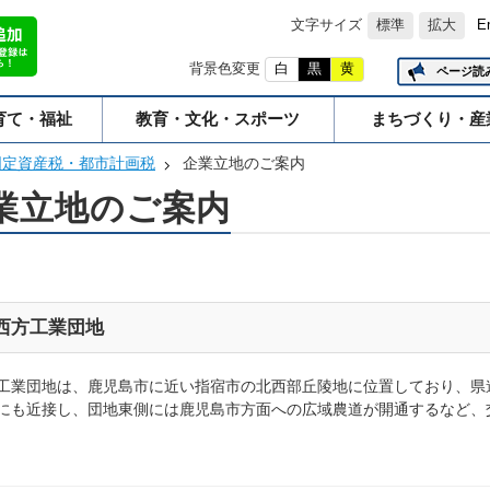
文字サイズ
標準
拡大
E
背景色変更
白
黒
黄
ページ読
育て・福祉
教育・文化・スポーツ
まちづくり・産
固定資産税・都市計画税
企業立地のご案内
業立地のご案内
西方工業団地
工業団地は、鹿児島市に近い指宿市の北西部丘陵地に位置しており、県道
にも近接し、団地東側には鹿児島市方面への広域農道が開通するなど、