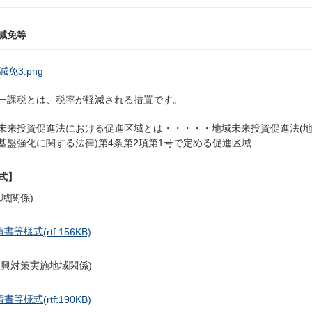
減免等
一課税とは、税率が軽減される措置です。
未来投資促進法における促進区域とは・・・・・地域未来投資促進法(
基盤強化に関する法律)第4条第2項第1号で定める促進区域
式】
地域関係)
請書等様式
(rtf:156KB)
振興対策実施地域関係)
請書等様式
(rtf:190KB)