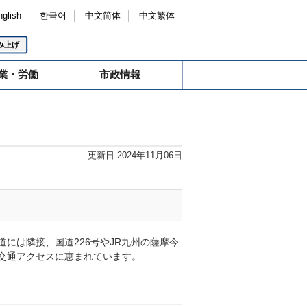
nglish
한국어
中文简体
中文繁体
み上げ
業・労働
市政情報
更新日 2024年11月06日
には隣接、国道226号やJR九州の薩摩今
交通アクセスに恵まれています。