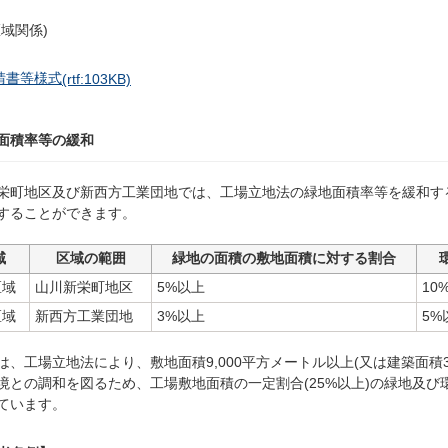
区域関係)
請書等様式
(rtf:103KB)
面積率等の緩和
栄町地区及び新西方工業団地では、工場立地法の緑地面積率等を緩和す
することができます。
域
区域の範囲
緑地の面積の敷地面積に対する割合
区域
山川新栄町地区
5%以上
10
区域
新西方工業団地
3%以上
5%
は、工場立地法により、敷地面積9,000平方メートル以上(又は建築面積3
境との調和を図るため、工場敷地面積の一定割合(25%以上)の緑地及
ています。