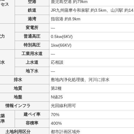
空港
鹿児島空港 約79km
クセス
鉄道
JR九州薩摩今和泉駅 約3.5km、山川駅 約14.
港湾
指宿港 約8.9km
変電所
―
電力
普通高圧
0.5kw(6KV)
特別高圧
1kw(66KV)
工業用水道
―
用水
上水道
応相談
地下水
―
排水
敷地内浄化処理後、河川に排水
地質
第2種
地盤
N値25
情報インフラ
光回線利用可
建ペイ率
70%
建築
基準
容積率
400%
土地利用区分
都市計画区域外