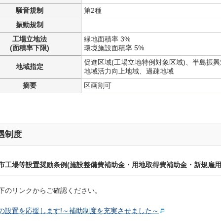
騒音規制
第2種
振動規制
工場立地法
緑地面積率 3%
(面積率下限)
環境施設面積率 5%
促進区域(工場立地特例対象区域)、半島振
地域指定
地域活力向上地域、過疎地域
摘要
区画割可
遇制度
市工場等設置奨励条例(施設整備費補助金・用地取得費補助金・新規雇用
下のリンクからご確認ください。
の設置を応援します!～補助制度を充実させました～