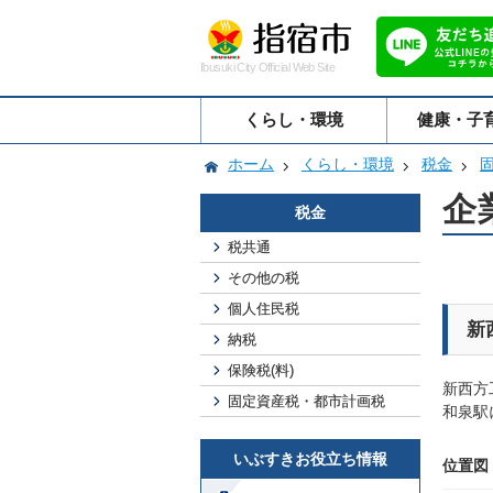
Ibusuki City Official Web Site
くらし・環境
健康・子
ホーム
くらし・環境
税金
企
税金
税共通
その他の税
個人住民税
新
納税
保険税(料)
新西方
固定資産税・都市計画税
和泉駅
いぶすきお役立ち情報
位置図