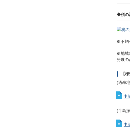
◆税の
※不均
※地域
発展の
【様
(過疎
申
(半島
申