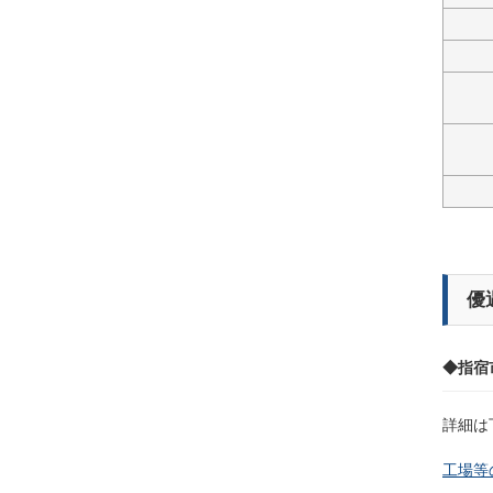
優
◆指宿
詳細は
工場等