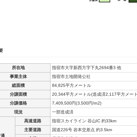
要
所在地
指宿市大字新西方字下丸2694番3 他
事業主体
指宿市土地開発公社
総面積
84,825平方メートル
分譲面積
20,344平方メートル(造成済2,117平方メー
分譲価格
7,409,500円(3,500円/m2)
現況
一部造成済
高速道路
指宿スカイライン 谷山IC 約33km
主要道路
国道226号 岩本交差点 約3.5km
交通