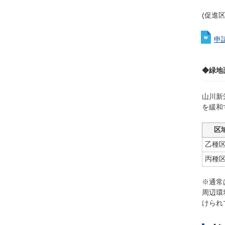
(促進
申
◆緑地
山川新
を緩和
区
乙種
丙種
※通常
周辺環
けられ