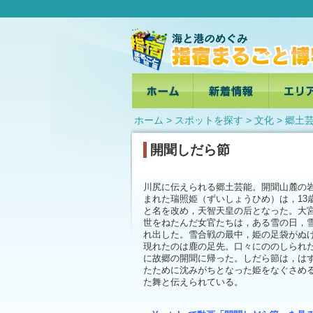
ホーム
>
スポットを探す
> 文化 >
郷土
開聞しだら節
川尻に伝えられる郷土芸能。開聞山麓の
まれた瑞照姫（ずいしょうひめ）は，13
と名を改め，天智天皇の后となった。大
世をねたんだ女官たちは，ある雪の日，
れ出した。雪合戦の最中，姫の足袋がぬ
現れたのは鹿の足先。口々にののしられ
に故郷の開聞に帰った。しだら節は，は
たために沈みがちとなった姫をなぐさめ
た舞と伝えられている。