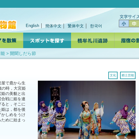
English
簡体中文
繁体中文
한국어
芸能
> 開聞しだら節
文化
郷土芸能
岩屋で鹿から生
歳の時，大宮姫
宮姫の美貌と出
雪合戦に姫を連
げると，そこに
た姫は，都を後
ずかしめをうけ
るために始まっ