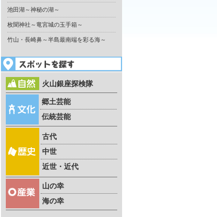
池田湖～神秘の湖～
枚聞神社～竜宮城の玉手箱～
竹山・長崎鼻～半島最南端を彩る海～
火山銀座探検隊
郷土芸能
伝統芸能
古代
中世
近世・近代
山の幸
海の幸