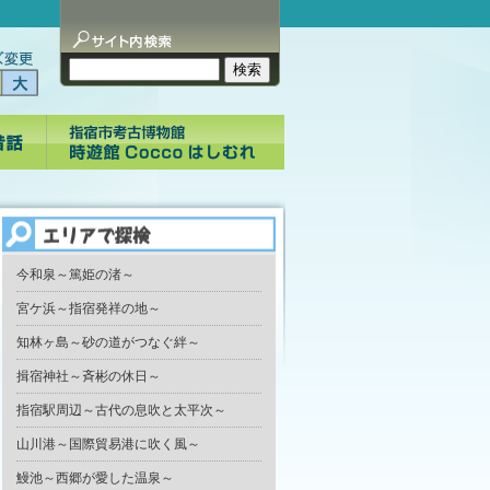
今和泉～篤姫の渚～
宮ケ浜～指宿発祥の地～
知林ヶ島～砂の道がつなぐ絆～
揖宿神社～斉彬の休日～
指宿駅周辺～古代の息吹と太平次～
山川港～国際貿易港に吹く風～
鰻池～西郷が愛した温泉～