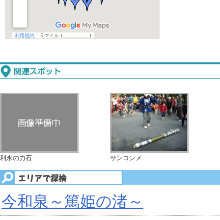
利永の力石
サンコンメ
今和泉～篤姫の渚～