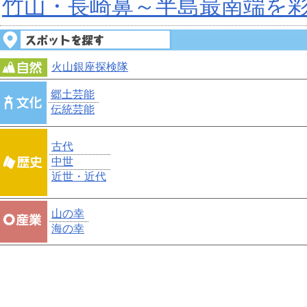
竹山・長崎鼻～半島最南端を
火山銀座探検隊
郷土芸能
伝統芸能
古代
中世
近世・近代
山の幸
海の幸