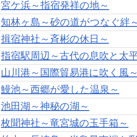
宮ケ浜～指宿発祥の地～
知林ヶ島～砂の道がつなぐ絆
揖宿神社～斉彬の休日～
指宿駅周辺～古代の息吹と太
山川港～国際貿易港に吹く風
鰻池～西郷が愛した温泉～
池田湖～神秘の湖～
枚聞神社～竜宮城の玉手箱～