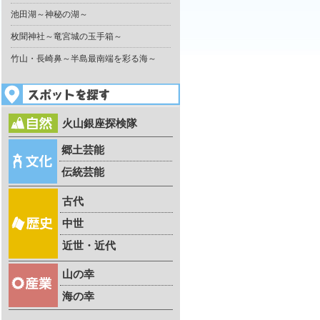
池田湖～神秘の湖～
枚聞神社～竜宮城の玉手箱～
竹山・長崎鼻～半島最南端を彩る海～
火山銀座探検隊
郷土芸能
伝統芸能
古代
中世
近世・近代
山の幸
海の幸