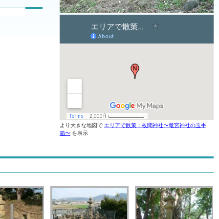
より大きな地図で
エリアで散策：枚聞神社〜竜宮神社の玉手
箱〜
を表示