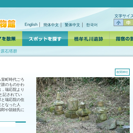
English
簡体中文
繁体中文
한국어
野原石塔群
枚聞神社
ら室町時代ごろ
で誰のものかわ
は，瑞応院より
と記されてい
郎と瑞応院の住
主となった人
四郎や頴娃氏に