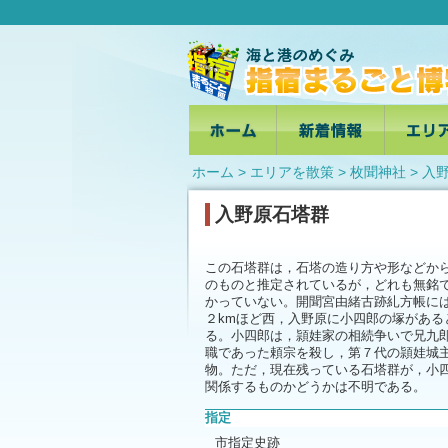
ホーム
> エリアを散策 >
枚聞神社
> 入
入野原石塔群
この石塔群は，石塔の造り方や形などか
のものと推定されているが，どれも無銘
かっていない。開聞宮由緒古跡糺方帳に
２kmほど西，入野原に小四郎の塚がある
る。小四郎は，頴娃家の相続争いで兄九
職であった頼宗を殺し，第７代の頴娃城
物。ただ，現在残っている石塔群が，小
関係するものかどうかは不明である。
指定
市指定史跡