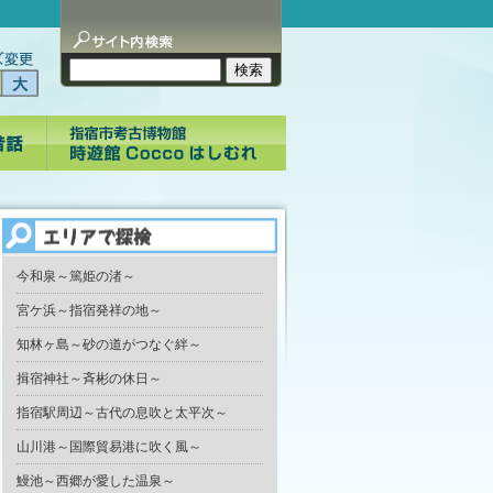
今和泉～篤姫の渚～
宮ケ浜～指宿発祥の地～
知林ヶ島～砂の道がつなぐ絆～
揖宿神社～斉彬の休日～
指宿駅周辺～古代の息吹と太平次～
山川港～国際貿易港に吹く風～
鰻池～西郷が愛した温泉～