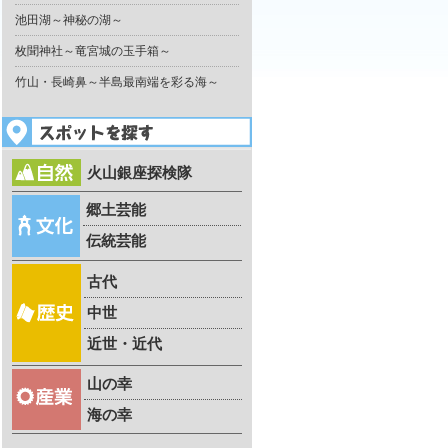
池田湖～神秘の湖～
枚聞神社～竜宮城の玉手箱～
竹山・長崎鼻～半島最南端を彩る海～
火山銀座探検隊
郷土芸能
伝統芸能
古代
中世
近世・近代
山の幸
海の幸