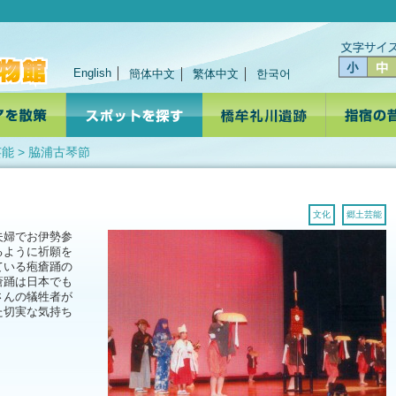
English
簡体中文
繁体中文
한국어
芸能
> 脇浦古琴節
文化
郷土芸能
夫婦でお伊勢参
るように祈願を
ている疱瘡踊の
瘡踊は日本でも
さんの犠牲者が
た切実な気持ち