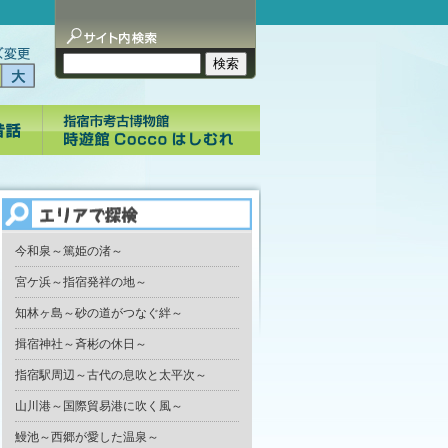
今和泉～篤姫の渚～
宮ケ浜～指宿発祥の地～
知林ヶ島～砂の道がつなぐ絆～
揖宿神社～斉彬の休日～
指宿駅周辺～古代の息吹と太平次～
山川港～国際貿易港に吹く風～
鰻池～西郷が愛した温泉～