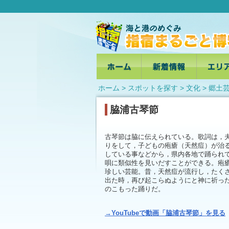
ホーム
>
スポットを探す
> 文化 >
郷土
脇浦古琴節
古琴節は脇に伝えられている。歌詞は，
りをして，子どもの疱瘡（天然痘）が治
している事などから，県内各地で踊られ
唄に類似性を見いだすことができる。疱
珍しい芸能。昔，天然痘が流行し，たく
出た時，再び起こらぬようにと神に祈っ
のこもった踊りだ。
→YouTubeで動画「脇浦古琴節」を見る