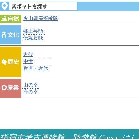
火山銀座探検隊
郷土芸能
伝統芸能
古代
中世
近世・近代
山の幸
海の幸
指宿市考古博物館 時遊館 Cocco はし