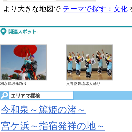
より大きな地図で
テーマで探す：文化
利永琉球傘踊り
入野物袋琉球人踊り
今和泉～篤姫の渚～
宮ケ浜～指宿発祥の地～