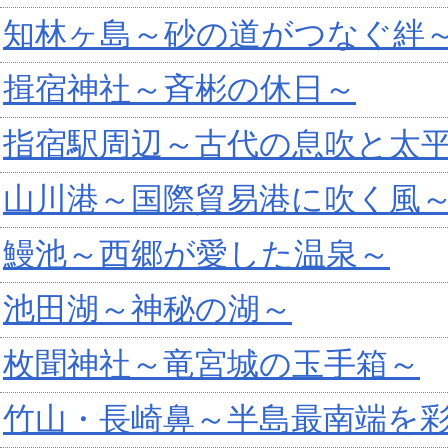
知林ヶ島～砂の道がつなぐ絆
揖宿神社～斉彬の休日～
指宿駅周辺～古代の息吹と太
山川港～国際貿易港に吹く風
鰻池～西郷が愛した温泉～
池田湖～神秘の湖～
枚聞神社～竜宮城の玉手箱～
竹山・長崎鼻～半島最南端を