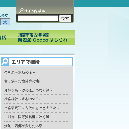
今和泉～篤姫の渚～
宮ケ浜～指宿発祥の地～
知林ヶ島～砂の道がつなぐ絆～
揖宿神社～斉彬の休日～
指宿駅周辺～古代の息吹と太平次～
山川港～国際貿易港に吹く風～
鰻池～西郷が愛した温泉～