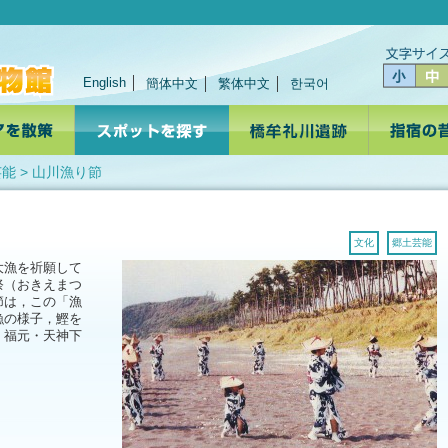
English
簡体中文
繁体中文
한국어
芸能
> 山川漁り節
文化
郷土芸能
大漁を祈願して
祭（おきえまつ
節は，この「漁
漁の様子，鰹を
，福元・天神下