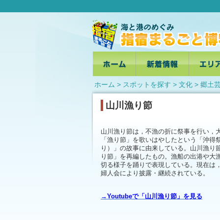
ホーム
>
スポットを探す
> 文化 >
郷土
山川漁り節
山川漁り節は，不漁の折に祭事を行い，
「漁り節」を歌いはやしたという「沖得
り）」の故事に由来している。山川漁り
り節」を再編したもの。漁船の出港や大
切る様子を踊りで表現している。現在は
婦人会により披露・継続されている。
→Youtubeで「山川漁り節」を見る