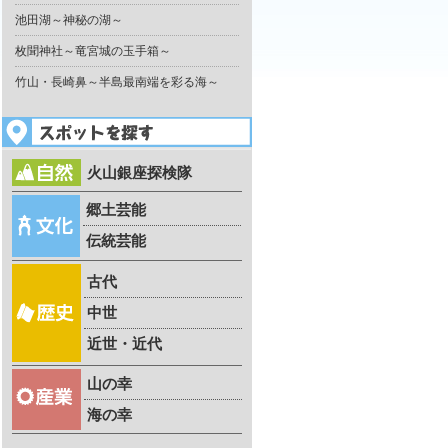
池田湖～神秘の湖～
枚聞神社～竜宮城の玉手箱～
竹山・長崎鼻～半島最南端を彩る海～
火山銀座探検隊
郷土芸能
伝統芸能
古代
中世
近世・近代
山の幸
海の幸