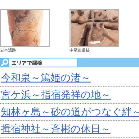
岩本遺跡
中尾迫遺跡
今和泉～篤姫の渚～
宮ケ浜～指宿発祥の地～
知林ヶ島～砂の道がつなぐ絆
揖宿神社～斉彬の休日～