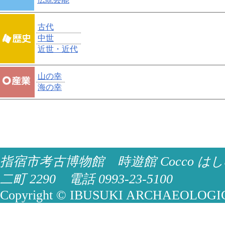
古代
中世
近世・近代
山の幸
海の幸
指宿市考古博物館 時遊館 Cocco はし
二町 2290 電話 0993-23-5100
Copyright © IBUSUKI ARCHAEOLOGICA