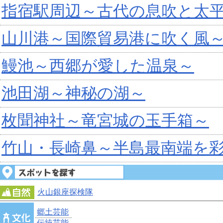
指宿駅周辺～古代の息吹と太
山川港～国際貿易港に吹く風
鰻池～西郷が愛した温泉～
池田湖～神秘の湖～
枚聞神社～竜宮城の玉手箱～
竹山・長崎鼻～半島最南端を
火山銀座探検隊
郷土芸能
伝統芸能