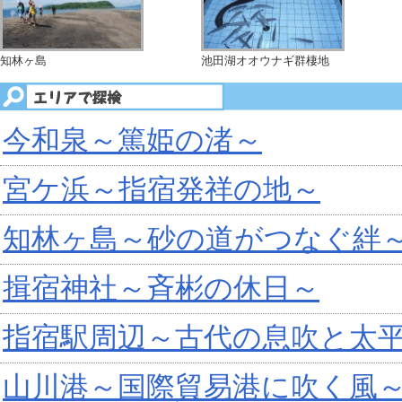
知林ヶ島
池田湖オオウナギ群棲地
今和泉～篤姫の渚～
宮ケ浜～指宿発祥の地～
知林ヶ島～砂の道がつなぐ絆
揖宿神社～斉彬の休日～
指宿駅周辺～古代の息吹と太
山川港～国際貿易港に吹く風