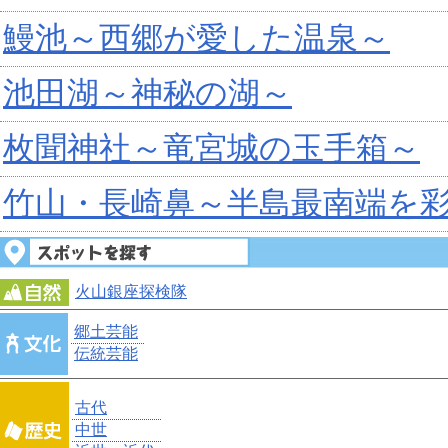
鰻池～西郷が愛した温泉～
池田湖～神秘の湖～
枚聞神社～竜宮城の玉手箱～
竹山・長崎鼻～半島最南端を
火山銀座探検隊
郷土芸能
伝統芸能
古代
中世