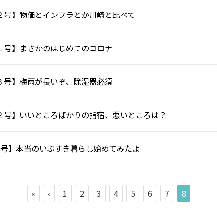
２号】物価とインフラとか川崎と比べて
１号】まさかのはじめてのコロナ
３号】梅雨が長いぞ、除湿器必須
２号】いいところばかりの指宿、悪いところは？
１号】本当のいぶすき暮らし始めてみたよ
«
‹
1
2
3
4
5
6
7
8