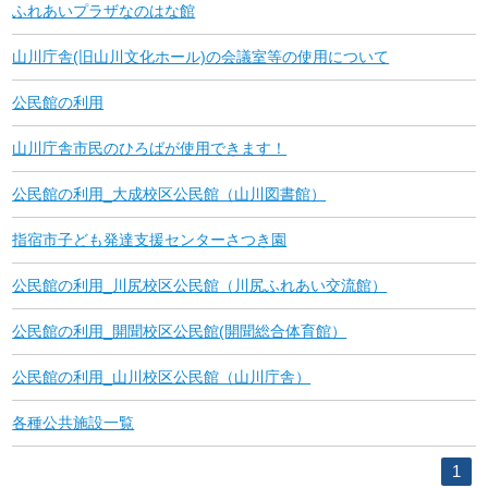
ふれあいプラザなのはな館
山川庁舎(旧山川文化ホール)の会議室等の使用について
公民館の利用
山川庁舎市民のひろばが使用できます！
公民館の利用_大成校区公民館（山川図書館）
指宿市子ども発達支援センターさつき園
公民館の利用_川尻校区公民館（川尻ふれあい交流館）
公民館の利用_開聞校区公民館(開聞総合体育館）
公民館の利用_山川校区公民館（山川庁舎）
各種公共施設一覧
1