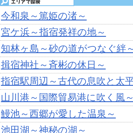
今和泉～篤姫の渚～
宮ケ浜～指宿発祥の地～
知林ヶ島～砂の道がつなぐ絆
揖宿神社～斉彬の休日～
指宿駅周辺～古代の息吹と太
山川港～国際貿易港に吹く風
鰻池～西郷が愛した温泉～
池田湖～神秘の湖～