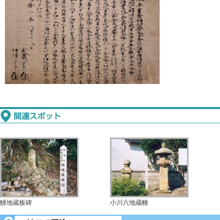
鰻地蔵板碑
小川六地蔵幢