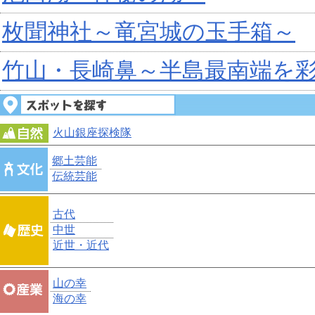
枚聞神社～竜宮城の玉手箱～
竹山・長崎鼻～半島最南端を
火山銀座探検隊
郷土芸能
伝統芸能
古代
中世
近世・近代
山の幸
海の幸