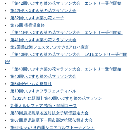
「第42回いぶすき菜の花マラソン大会」エントリー受付開始!
第42回いぶすき菜の花マラソン大会
第32回いぶすき菜の花マーチ
第76回 指宿温泉祭
「第41回いぶすき菜の花マラソン大会」エントリー受付開始!
第41回いぶすき菜の花マラソン大会
第2回遊ぼ海フェスタいぶすき&アロハ宣言
「第40回いぶすき菜の花マラソン大会」LATEエントリー受付開
始!
「第40回いぶすき菜の花マラソン大会」エントリー受付開始!
第40回いぶすき菜の花マラソン大会
第54回かいもん夏祭り
第19回いぶすきフラフェスティバル
【2023年に延期】第40回いぶすき菜の花マラソン
九州オルレフェア 指宿・開聞コース
第33回鹿児島県地区対抗女子駅伝競走大会
第67回鹿児島県下一周市郡対抗駅伝競走大会
第6回いわさき白露シニアゴルフトーナメント