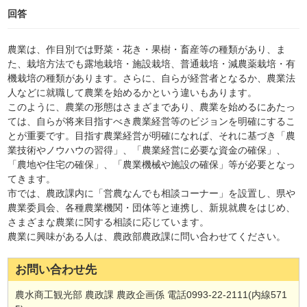
回答
農業は、作目別では野菜・花き・果樹・畜産等の種類があり、ま
た、栽培方法でも露地栽培・施設栽培、普通栽培・減農薬栽培・有
機栽培の種類があります。さらに、自らが経営者となるか、農業法
人などに就職して農業を始めるかという違いもあります。
このように、農業の形態はさまざまであり、農業を始めるにあたっ
ては、自らが将来目指すべき農業経営等のビジョンを明確にするこ
とが重要です。目指す農業経営が明確になれば、それに基づき「農
業技術やノウハウの習得」、「農業経営に必要な資金の確保」、
「農地や住宅の確保」、「農業機械や施設の確保」等が必要となっ
てきます。
市では、農政課内に「営農なんでも相談コーナー」を設置し、県や
農業委員会、各種農業機関・団体等と連携し、新規就農をはじめ、
さまざまな農業に関する相談に応じています。
農業に興味がある人は、農政部農政課に問い合わせてください。
お問い合わせ先
農水商工観光部 農政課 農政企画係 電話0993-22-2111(内線571