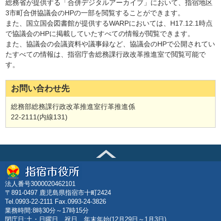
総務省が提供する「合併デジタルアーカイブ」において、指宿地区
3市町合併協議会のHPの一部を閲覧することができます。
また、国立国会図書館が提供するWARPにおいては、H17.12.1時点
で協議会のHPに掲載していたすべての情報が閲覧できます。
また、協議会の会議資料や議事録など、協議会のHPで公開されてい
たすべての情報は、指宿庁舎総務課行政改革推進室で閲覧可能で
す。
お問い合わせ先
総務部総務課行政改革推進室行革推進係
22-2111(内線131)
法人番号3000020462101
〒891-0497 鹿児島県指宿市十町2424
Tel.0993-22-2111 Fax.0993-24-3826
業務時間:8時30分～17時15分
閉庁日:土・日曜日、祝日、年末年始(12月29日～1月3日)