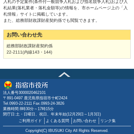
入札の予定案件(条件付一般競争入札および指名競争入札)および入
札結果(落札業者・落札金額等)の情報を、市ホームページ上の「入
札情報」サイトに掲載しています。
また、総務部財政課財産契約係でも閲覧できます。
お問い合わせ先
総務部財政課財産契約係
22-2111(内線143・144)
法人番号3000020462101
〒891-0497 鹿児島県指宿市十町2424
Tel.0993-22-2111 Fax.0993-24-3826
業務時間:8時30分～17時15分
閉庁日:土・日曜日、祝日、年末年始(12月29日～1月3日)
ご利用ガイド
よくある質問
お問い合わせ
リンク集
Copyright(C) IBUSUKI City All Rights Reserved.