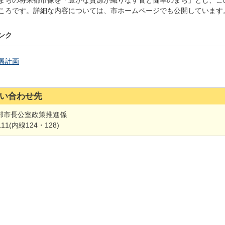
まちの将来都市像を「豊かな資源が織りなす食と健幸のまち」とし、こ
ころです。詳細な内容については、市ホームページでも公開しています
ンク
興計画
い合わせ先
部市長公室政策推進係
111(内線124・128)