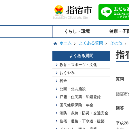
Ibusuki City Official Web Site
くらし・環境
健康・子
ホーム
よくある質問
その他
指
よくある質問
教育・スポーツ・文化
おくやみ
質問
税金
公園・公共施設
指宿市
戸籍・住民票・印鑑登録
国民健康保険・年金
回答
消防・救急・防災・交通安全
住宅・道路・下水道・建築
平成2